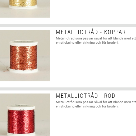
METALLICTRÅD - KOPPAR
Metallictråd som passar såväl för att blanda med ett
en stickning eller virkning och för broderi.
METALLICTRÅD - RÖD
Metallictråd som passar såväl för att blanda med ett
en stickning eller virkning och för broderi.