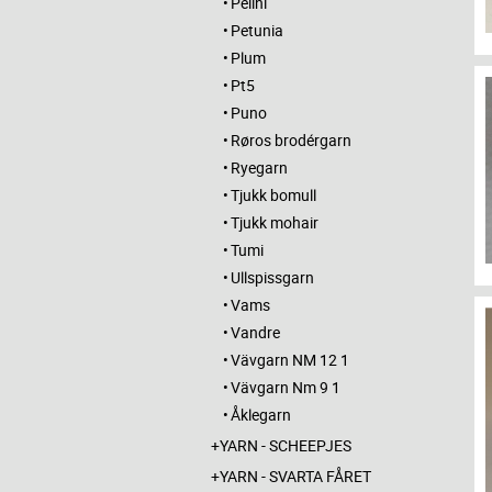
Pelini
Petunia
Plum
Pt5
Puno
Røros brodérgarn
Ryegarn
Tjukk bomull
Tjukk mohair
Tumi
Ullspissgarn
Vams
Vandre
Vävgarn NM 12 1
Vävgarn Nm 9 1
Åklegarn
YARN - SCHEEPJES
YARN - SVARTA FÅRET