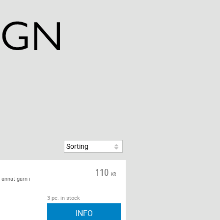
110
KR
 annat garn i
3 pc. in stock
INFO