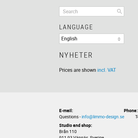
LANGUAGE
NYHETER
Prices are shown
incl. VAT
E-mail:
Phone:
Questions -
info@limmo-design.se
Telef
Studio and shop:
Brån 110
911 93 Vännäs, Sverige