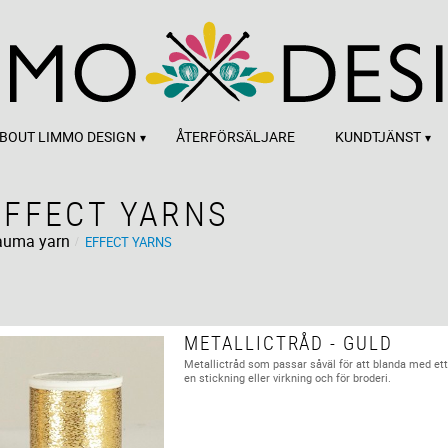
BOUT LIMMO DESIGN
ÅTERFÖRSÄLJARE
KUNDTJÄNST
EFFECT YARNS
auma yarn
EFFECT YARNS
METALLICTRÅD - GULD
Metallictråd som passar såväl för att blanda med ett
en stickning eller virkning och för broderi.