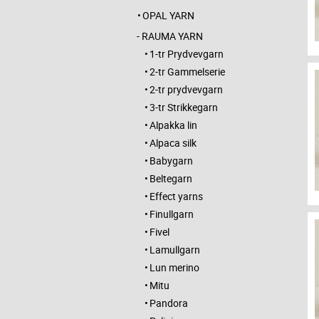
OPAL YARN
RAUMA YARN
1-tr Prydvevgarn
2-tr Gammelserie
2-tr prydvevgarn
3-tr Strikkegarn
Alpakka lin
Alpaca silk
Babygarn
Beltegarn
Effect yarns
Finullgarn
Fivel
Lamullgarn
Lun merino
Mitu
Pandora