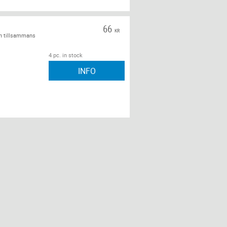
66
KR
ch tillsammans
4 pc. in stock
INFO