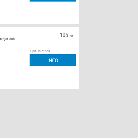
105
KR
tröjor och
4 pc. in stock
INFO