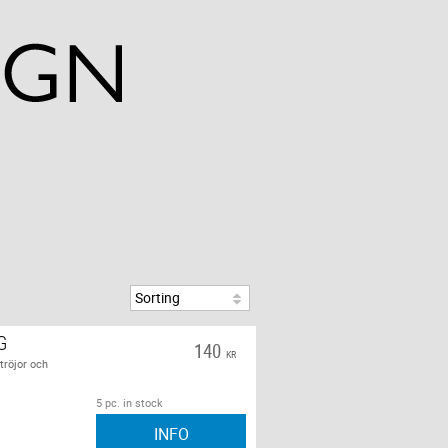
G
140
KR
tröjor och
5 pc. in stock
INFO