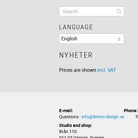
LANGUAGE
NYHETER
Prices are shown
incl. VAT
E-mail:
Phone:
Questions -
info@limmo-design.se
Telef
Studio and shop:
Brån 110
911 93 Vännäs, Sverige