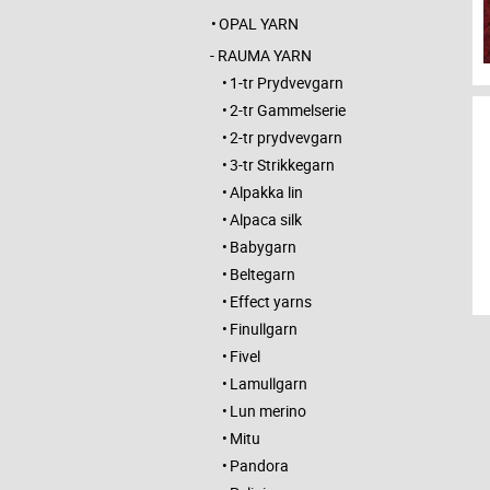
OPAL YARN
RAUMA YARN
1-tr Prydvevgarn
2-tr Gammelserie
2-tr prydvevgarn
3-tr Strikkegarn
Alpakka lin
Alpaca silk
Babygarn
Beltegarn
Effect yarns
Finullgarn
Fivel
Lamullgarn
Lun merino
Mitu
Pandora