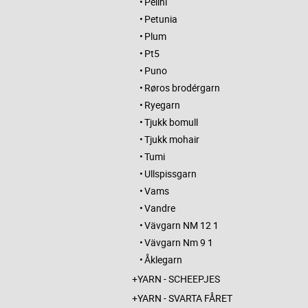
Pelini
Petunia
Plum
Pt5
Puno
Røros brodérgarn
Ryegarn
Tjukk bomull
Tjukk mohair
Tumi
Ullspissgarn
Vams
Vandre
Vävgarn NM 12 1
Vävgarn Nm 9 1
Åklegarn
YARN - SCHEEPJES
YARN - SVARTA FÅRET