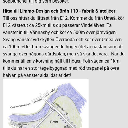
soppluncher till dig som besöker.
Hitta till Limmo-Design och Brån 110 - fabrik & ateljéer
Till oss hittar du lättast från E12. Kommer du från Umeå, kör
E12 västerut ca 25km tills du passerar Vindelälven. Ta
vänster in till Vännäsby och kör ca 500m över järnvägen.
Sväng vänster vid skylten Överboda och kör över Umeälven.
ca 100m efter bron svänger du höger (det är nästan som att
svänga över någons gårdsplan, men så ska det vara. När du
kommer till en y-korsning håll till höger. Följ vägen ca 1km
tills du har en stor tegelbyggnad med röd träpanel på övre
halvan på vänster sida, där är det!