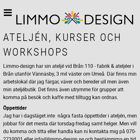
ATELJÉN, KURSER OCH
WORKSHOPS
Limmo-design har sin ateljé vid Brån 110 - fabrik & ateljéer i
Brån utanför Vännäsby, 3 mil väster om Umeå. Där finns min
arbetslokal där jag färgar, väver och bereder ull men även
min ateljébutik. Det finns även utrymme för grupper att
komma på besök och kaffe med tilltugg kan ordnas.
Öppettider
Jag har i dagsläget inte några fasta öppettider i ateljén, men
jobbar för det mesta där torsdag-fredag samt helger. Men vill
du komma och titta eller handla kan ni kontakta mig på 070-
2710001 eller info@limmo-design.se och bestämmma en tid