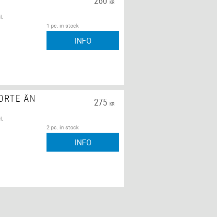
260
KR
l.
1 pc. in stock
INFO
ORTE ÄN
275
KR
l.
2 pc. in stock
INFO