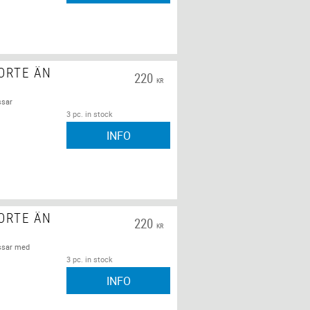
ORTE ÄN
220
KR
ssar
3 pc. in stock
INFO
ORTE ÄN
220
KR
assar med
3 pc. in stock
INFO