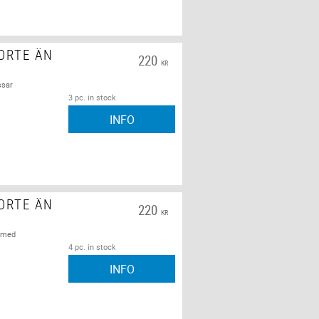
ORTE ÄN
220
KR
ssar
3 pc. in stock
INFO
ORTE ÄN
220
KR
r med
4 pc. in stock
INFO