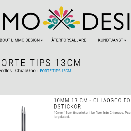
BOUT LIMMO DESIGN
ÅTERFÖRSÄLJARE
KUNDTJÄNST
FORTE TIPS 13CM
edles - ChiaoGoo
FORTE TIPS 13CM
10MM 13 CM - CHIAOGOO FO
DSTICKOR
10mm 13cm ändstickor i kolfiber från Chiaogoo. Pa
largekabel.