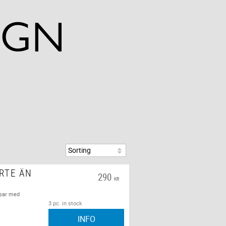
RTE ÄN
290
KR
ssar med
3 pc. in stock
INFO