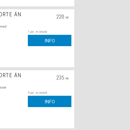
ORTE ÄN
220
KR
r med
1 pc. in stock
INFO
ORTE ÄN
235
KR
assar
3 pc. in stock
INFO