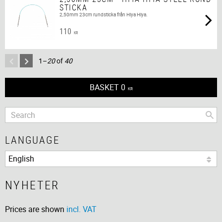
STICKA
2,50mm 23cm rundsticka från Hiya Hiya.
110
KR
1–
20
of
40
BASKET
0
KR
LANGUAGE
NYHETER
Prices are shown
incl. VAT