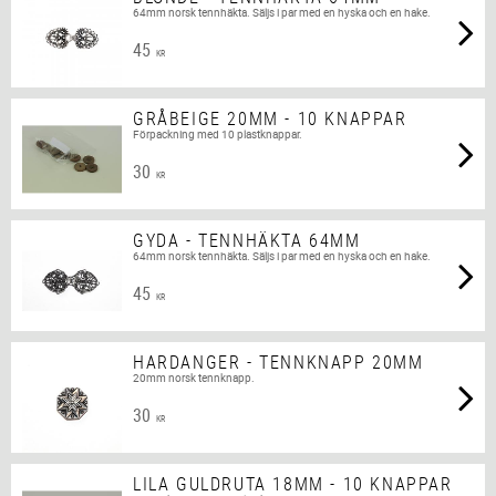
64mm norsk tennhäkta. Säljs i par med en hyska och en hake.
45
KR
GRÅBEIGE 20MM - 10 KNAPPAR
Förpackning med 10 plastknappar.
30
KR
GYDA - TENNHÄKTA 64MM
64mm norsk tennhäkta. Säljs i par med en hyska och en hake.
45
KR
HARDANGER - TENNKNAPP 20MM
20mm norsk tennknapp.
30
KR
LILA GULDRUTA 18MM - 10 KNAPPAR