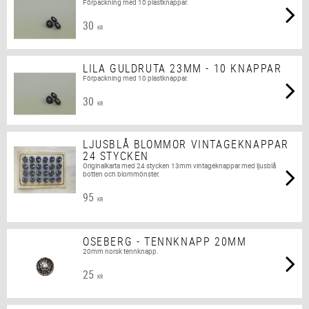
Förpackning med 10 plastknappar.
30
KR
LILA GULDRUTA 23MM - 10 KNAPPAR
Förpackning med 10 plastknappar.
30
KR
LJUSBLÅ BLOMMOR VINTAGEKNAPPAR
24 STYCKEN
Originalkarta med 24 stycken 13mm vintageknappar med ljusblå
botten och blommönster.
95
KR
OSEBERG - TENNKNAPP 20MM
20mm norsk tennknapp.
25
KR