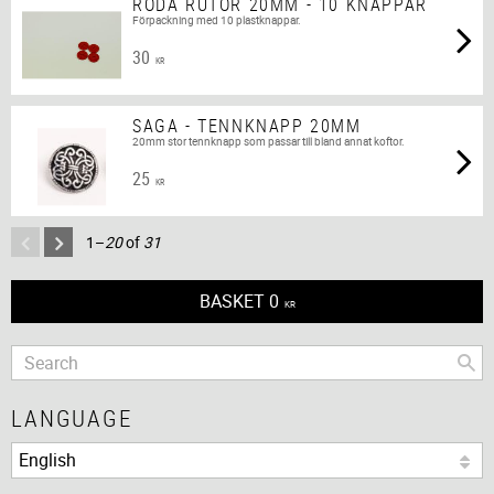
RÖDA RUTOR 20MM - 10 KNAPPAR
Förpackning med 10 plastknappar.
30
KR
SAGA - TENNKNAPP 20MM
20mm stor tennknapp som passar till bland annat koftor.
25
KR
1–
20
of
31
BASKET
0
KR
LANGUAGE