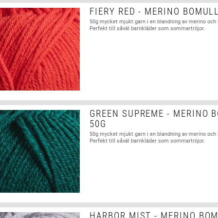
FIERY RED - MERINO BOMUL
50g mycket mjukt garn i en blandning av merino och
Perfekt till såväl barnkläder som sommartröjor.
GREEN SUPREME - MERINO 
50G
50g mycket mjukt garn i en blandning av merino och
Perfekt till såväl barnkläder som sommartröjor.
HARBOR MIST - MERINO BOM