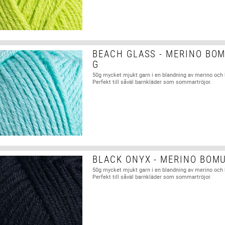
BEACH GLASS - MERINO BOM
G
50g mycket mjukt garn i en blandning av merino och
Perfekt till såväl barnkläder som sommartröjor.
BLACK ONYX - MERINO BOMU
50g mycket mjukt garn i en blandning av merino och
Perfekt till såväl barnkläder som sommartröjor.