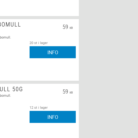
 BOMULL
59
KR
 bomull.
20 st i lager
INFO
ULL 50G
59
KR
 bomull.
12 st i lager
INFO