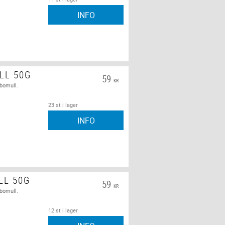
INFO
LL 50G
59
KR
 bomull.
23 st i lager
INFO
LL 50G
59
KR
 bomull.
12 st i lager