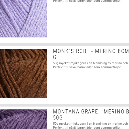
Perfekt till såväl barnkläder som sommartröjor.
MONK´S ROBE - MERINO BOM
G
50g mycket mjukt garn i en blandning av merino och
Perfekt till såväl barnkläder som sommartröjor.
MONTANA GRAPE - MERINO 
50G
50g mycket mjukt garn i en blandning av merino och
Perfekt till såväl barnkläder som sommartröjor.