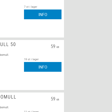
7 st i lager
INFO
ULL 50
59
KR
 bomull.
19 st i lager
INFO
BOMULL
59
KR
 bomull.
11 st i lager