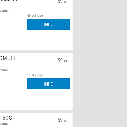
59
KR
 bomull.
40 st i lager
INFO
BOMULL
59
KR
 bomull.
11 st i lager
INFO
L 50G
59
KR
 bomull.