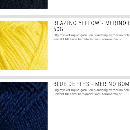
BLAZING YELLOW - MERINO
50G
50g mycket mjukt garn i en blandning av merino och
Perfekt till såväl barnkläder som sommartröjor.
BLUE DEPTHS - MERINO BOM
50g mycket mjukt garn i en blandning av merino och
Perfekt till såväl barnkläder som sommartröjor.