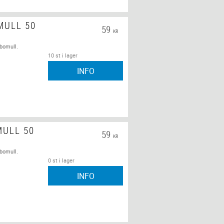
MULL 50
59
KR
 bomull.
10 st i lager
INFO
MULL 50
59
KR
 bomull.
0 st i lager
INFO