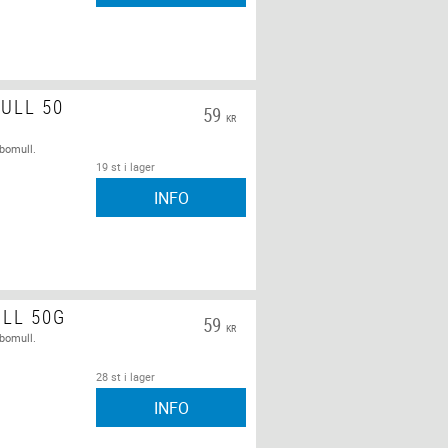
ULL 50
59
KR
 bomull.
19 st i lager
INFO
LL 50G
59
KR
 bomull.
28 st i lager
INFO