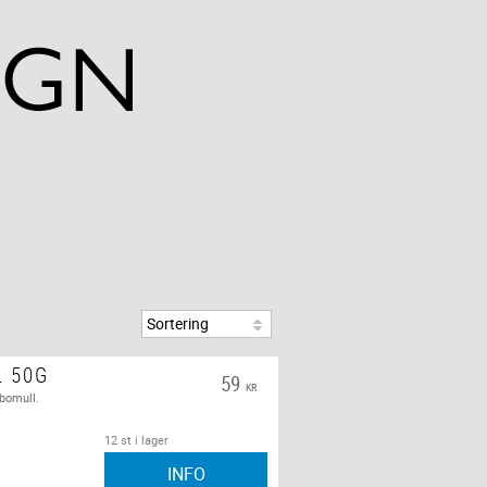
L 50G
59
KR
 bomull.
12 st i lager
INFO