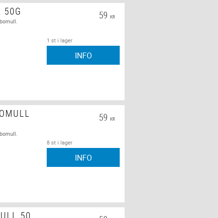
L 50G
59
KR
 bomull.
1 st i lager
INFO
BOMULL
59
KR
 bomull.
8 st i lager
INFO
ULL 50