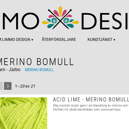
 LIMMO DESIGN
ÅTERFÖRSÄLJARE
KUNDTJÄNST
MERINO BOMULL
rn - Järbo
MERINO BOMULL
1–
20
av
21
ACID LIME - MERINO BOMUL
50g mycket mjukt garn i en blandning av merino och
Perfekt till såväl barnkläder som sommartröjor.