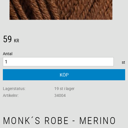
59
KR
Antal
st
KÖP
Lagerstatus
19 st i lager
Artikelnr
34004
MONK´S ROBE - MERINO