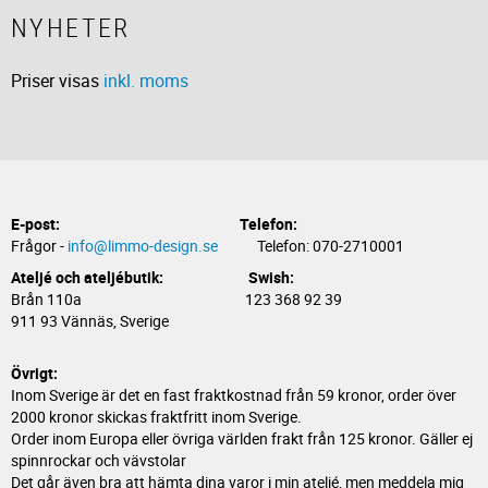
NYHETER
Priser visas
inkl. moms
E-post:
Telefon:
Frågor -
info@limmo-design.se
Telefon: 070-2710001
Ateljé och ateljébutik: Swish:
Brån 110a 123 368 92 39
911 93 Vännäs, Sverige
Övrigt:
Inom Sverige är det en fast fraktkostnad från 59 kronor, order över
2000 kronor skickas fraktfritt inom Sverige.
Order inom Europa eller övriga världen frakt från 125 kronor. Gäller ej
spinnrockar och vävstolar
Det går även bra att hämta dina varor i min ateljé, men meddela mig