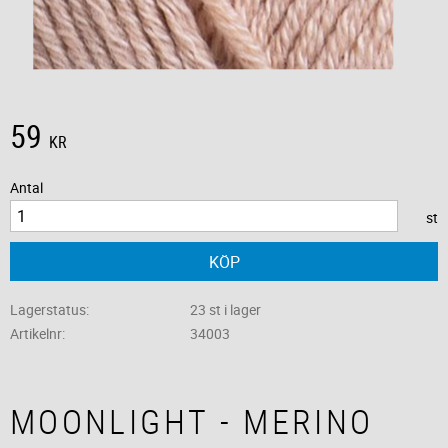
59
KR
Antal
st
KÖP
Lagerstatus
23 st i lager
Artikelnr
34003
MOONLIGHT - MERINO