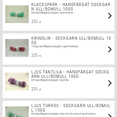
KLACKSPARK - HANDFÄRGAT SOCKGAR
N ULL/BOMULL 100G
Ett handfärgat sockgarn i grönturkos.
225
KR
KRINOLIN - SOCKGARN ULL/BOMULL 10
0G
100g handfärgat sockgarn i gammelrosa.
225
KR
LJUS TANTLILA - HANDFÄRGAT SOCKG
ARN ULL/BOMULL 100G
Ett handfärgat sockgarn i ljust lila.
225
KR
LJUS TURKOS - SOCKGARN ULL/BOMUL
L 100G
Ett handfärgat sockgarn med ull och bomull i ljust turkos.