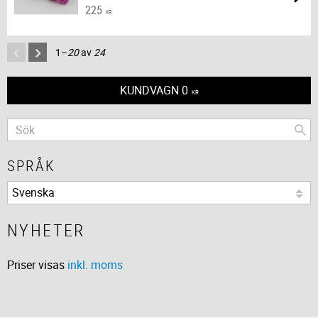
225
KR
1–
20
av
24
KUNDVAGN
0
KR
SPRÅK
NYHETER
Priser visas
inkl. moms