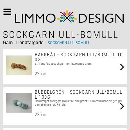
SOCKGARN ULL-BOMULL
Garn - Handfärgade
SOCKGARN ULL-BOMULL
BARKBÅT - SOCKGARN ULL/BOMULL 10
0G
Ett handfärgat sockgarn i en lätt orange brun.
225
KR
BUBBELGRÖN - SOCKGARN ULL/BOMUL
L 100G
Handfärgat sockgarn i mjukt bubbelgrönt. Ull-bomullblandningen ger
garnet en jeansig känsla.
225
KR