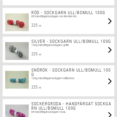
RÖD - SOCKGARN ULL/BOMULL 100G
Ett handfärgat sockgarn i en lite blek röd.
225
KR
SILVER - SOCKGARN ULL/BOMULL 100G
100g handfärgat sockgarn i grått.
225
KR
SNÖRÖK - SOCKGARN ULL/BOMULL 100
G
100g handfärgat sockgarn i blåturkos.
225
KR
SOCKERGRODA - HANDFÄRGAT SOCKGA
RN ULL/BOMULL 100G
Ett handfärgat sockgarn i rosa.