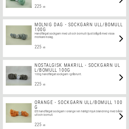
225
KR
MOLNIG DAG - SOCKGARN ULL/BOMULL
100G
Handfärgat sockgarn med ull och bomull i ljust blågrå med vissa
mörkare inslag.
225
KR
NOSTALGISK MAKRILL - SOCKGARN UL
L/BOMULL 100G
100g handfärgat sockgarn i gråbrunt.
225
KR
ORANGE - SOCKGARN ULL/BOMULL 100
G
Ett handfärgat sockgarn i orange i en härligt mjuk blandning med både
ull och bomull.
225
KR