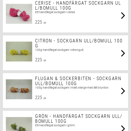
CERISE - HANDFÄRGAT SOCKGARN UL
L/BOMULL 100G
Ett handfärgat sockgarn i cerise.
225
KR
CITRON - SOCKGARN ULL/BOMULL 100
G
100g handfärgat sockgarn i citrongult.
225
KR
FLUGAN & SOCKERBITEN - SOCKGARN
ULL/BOMULL 100G
100g handfärgat sockgarn i matt orange med lätt brunton.
225
KR
GRÖN - HANDFÄRGAT SOCKGARN ULL/
BOMULL 100G
Ett handfärgat sockgarn i grönt.