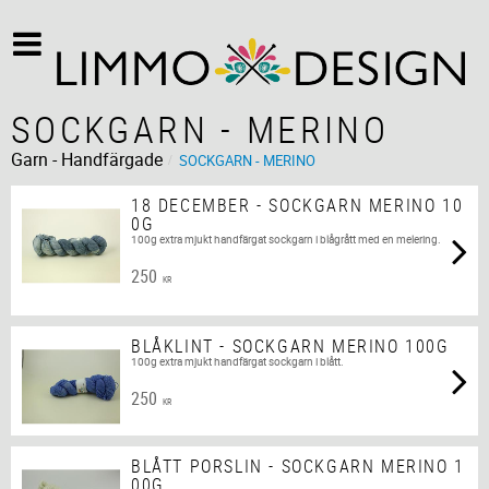
SOCKGARN - MERINO
Garn - Handfärgade
SOCKGARN - MERINO
18 DECEMBER - SOCKGARN MERINO 10
0G
100g extra mjukt handfärgat sockgarn i blågrått med en melering.
250
KR
BLÅKLINT - SOCKGARN MERINO 100G
100g extra mjukt handfärgat sockgarn i blått.
250
KR
BLÅTT PORSLIN - SOCKGARN MERINO 1
00G