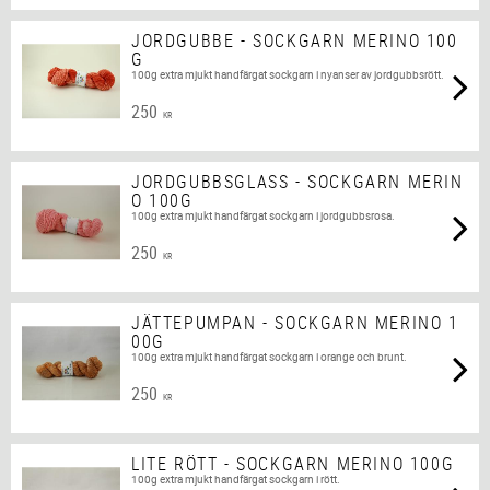
JORDGUBBE - SOCKGARN MERINO 100
G
100g extra mjukt handfärgat sockgarn i nyanser av jordgubbsrött.
250
KR
JORDGUBBSGLASS - SOCKGARN MERIN
O 100G
100g extra mjukt handfärgat sockgarn i jordgubbsrosa.
250
KR
JÄTTEPUMPAN - SOCKGARN MERINO 1
00G
100g extra mjukt handfärgat sockgarn i orange och brunt.
250
KR
LITE RÖTT - SOCKGARN MERINO 100G
100g extra mjukt handfärgat sockgarn i rött.