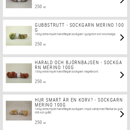
250
KR
GUBBSTRUTT - SOCKGARN MERINO 100
G
100g extra mjukt handfärgat sockgarn i gulgrönt och brunbeige.
250
KR
HARALD OCH BJÖRNBAJSEN - SOCKGA
RN MERINO 100G
100g extra mjukt handfärgat sockgarn i tegelbrunt.
250
KR
HUR SMART ÄR EN KORV? - SOCKGARN
MERINO 100G
100g extra mjukt handfärgat sockgarn i mjuk vanilj med fläckar av gult,
rött och grått.
250
KR