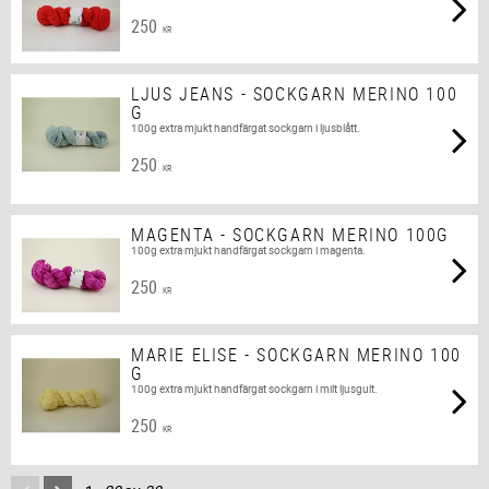
250
KR
LJUS JEANS - SOCKGARN MERINO 100
G
100g extra mjukt handfärgat sockgarn i ljusblått.
250
KR
MAGENTA - SOCKGARN MERINO 100G
100g extra mjukt handfärgat sockgarn i magenta.
250
KR
MARIE ELISE - SOCKGARN MERINO 100
G
100g extra mjukt handfärgat sockgarn i milt ljusgult.
250
KR