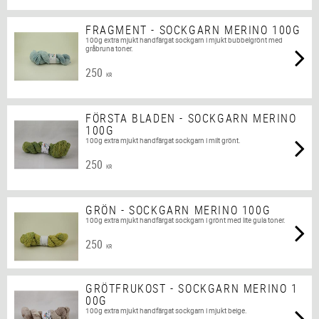
FRAGMENT - SOCKGARN MERINO 100G
100g extra mjukt handfärgat sockgarn i mjukt bubbelgrönt med
gråbruna toner.
250
KR
FÖRSTA BLADEN - SOCKGARN MERINO
100G
100g extra mjukt handfärgat sockgarn i milt grönt.
250
KR
GRÖN - SOCKGARN MERINO 100G
100g extra mjukt handfärgat sockgarn i grönt med lite gula toner.
250
KR
GRÖTFRUKOST - SOCKGARN MERINO 1
00G
100g extra mjukt handfärgat sockgarn i mjukt beige.