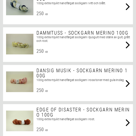
100g extra mjukt handfärgat sockgarn i vitt och blått.
250
KR
DAMMTUSS - SOCKGARN MERINO 100G
100g extra mjukt handfärgat sockgarn i ljusgult med stänk av gult, grått
och rost.
250
KR
DANSIG MUSIK - SOCKGARN MERINO 1
00G
100g extra mjukt handfärgat sockgarn i rosa toner med gula inslag.
250
KR
EDGE OF DISASTER - SOCKGARN MERIN
O 100G
100g extra mjukt handfärgat sockgarn i rost.
250
KR