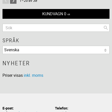
1–
20
av
38
KUNDVAGN
0
KR
SPRÅK
NYHETER
Priser visas
inkl. moms
E-post:
Telefon: