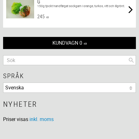
G
150g tjockt handfärgat sockgarn i orange, turkos, vitt och illgrönt.
245
KR
KUNDVAGN
0
KR
SPRÅK
NYHETER
Priser visas
inkl. moms