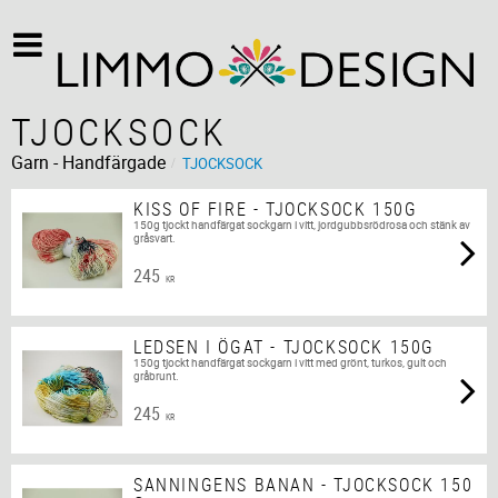
TJOCKSOCK
Garn - Handfärgade
TJOCKSOCK
KISS OF FIRE - TJOCKSOCK 150G
150g tjockt handfärgat sockgarn i vitt, jordgubbsrödrosa och stänk av
gråsvart.
245
KR
LEDSEN I ÖGAT - TJOCKSOCK 150G
150g tjockt handfärgat sockgarn i vitt med grönt, turkos, gult och
gråbrunt.
245
KR
SANNINGENS BANAN - TJOCKSOCK 150