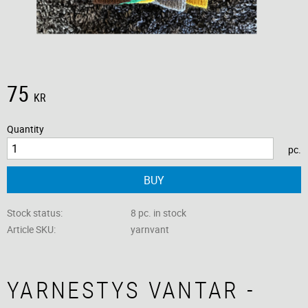
75
KR
Quantity
pc.
BUY
Stock status
8 pc. in stock
Article SKU
yarnvant
YARNESTYS VANTAR -