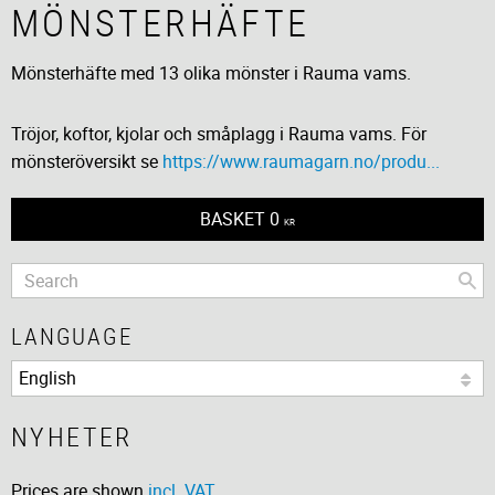
MÖNSTERHÄFTE
Mönsterhäfte med 13 olika mönster i Rauma vams.
Tröjor, koftor, kjolar och småplagg i Rauma vams. För
mönsteröversikt se
https://www.raumagarn.no/produ...
BASKET
0
KR
LANGUAGE
NYHETER
Prices are shown
incl. VAT