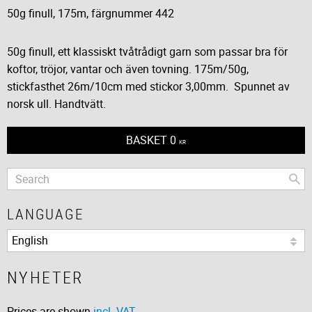
50g finull, 175m, färgnummer 442
50g finull, ett klassiskt tvåtrådigt garn som passar bra för
koftor, tröjor, vantar och även tovning. 175m/50g,
stickfasthet 26m/10cm med stickor 3,00mm. Spunnet av
norsk ull. Handtvätt.
BASKET
0
KR
LANGUAGE
NYHETER
Prices are shown
incl. VAT