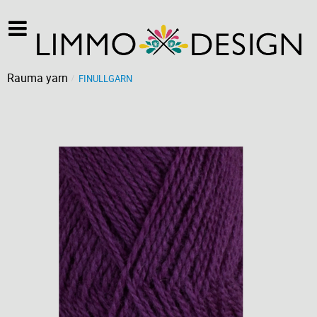
Rauma yarn
FINULLGARN