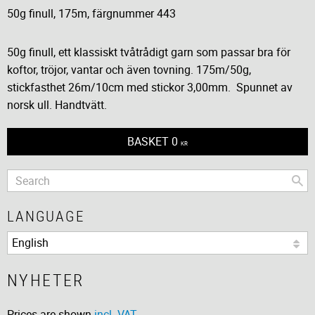
50g finull, 175m, färgnummer 443
50g finull, ett klassiskt tvåtrådigt garn som passar bra för
koftor, tröjor, vantar och även tovning. 175m/50g,
stickfasthet 26m/10cm med stickor 3,00mm. Spunnet av
norsk ull. Handtvätt.
BASKET
0
KR
LANGUAGE
NYHETER
Prices are shown
incl. VAT