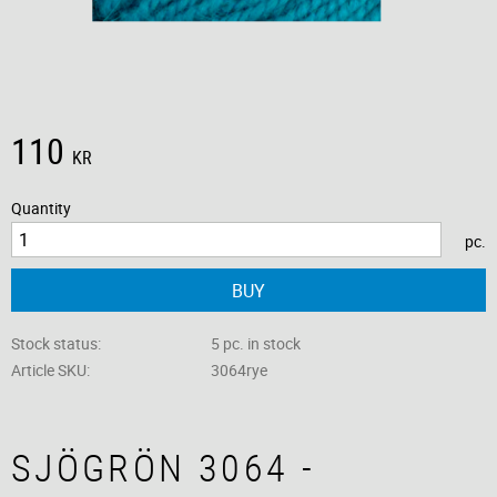
110
KR
Quantity
pc.
BUY
Stock status
5 pc. in stock
Article SKU
3064rye
SJÖGRÖN 3064 -