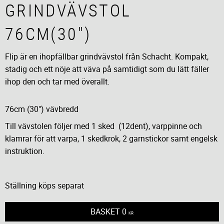
GRINDVÄVSTOL
76CM(30")
Flip är en ihopfällbar grindvävstol från Schacht. Kompakt,
stadig och ett nöje att väva på samtidigt som du lätt fäller
ihop den och tar med överallt.
76cm (30") vävbredd
Till vävstolen följer med 1 sked (12dent), varppinne och
klamrar för att varpa, 1 skedkrok, 2 garnstickor samt engelsk
instruktion.
Ställning köps separat
BASKET
0
KR