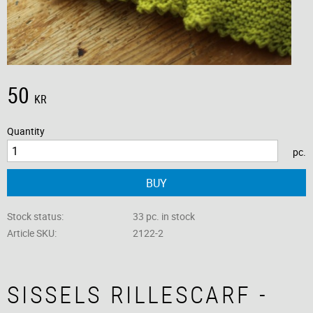
50
KR
Quantity
pc.
BUY
Stock status
33 pc. in stock
Article SKU
2122-2
SISSELS RILLESCARF -