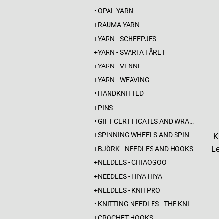
OPAL YARN
RAUMA YARN
YARN - SCHEEPJES
YARN - SVARTA FÅRET
YARN - VENNE
YARN - WEAVING
HANDKNITTED
PINS
GIFT CERTIFICATES AND WRAPPINGS
SPINNING WHEELS AND SPINDLES
Ka
Le
BJÖRK - NEEDLES AND HOOKS
NEEDLES - CHIAOGOO
NEEDLES - HIYA HIYA
NEEDLES - KNITPRO
KNITTING NEEDLES - THE KNITTING BARBER
CROCHET HOOKS