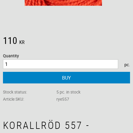
110
KR
Quantity
pc.
BUY
Stock status
5 pc. in stock
Article SKU
rye557
KORALLRÖD 557 -