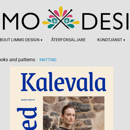
BOUT LIMMO DESIGN
ÅTERFÖRSÄLJARE
KUNDTJÄNST
oks and patterns
KNITTING