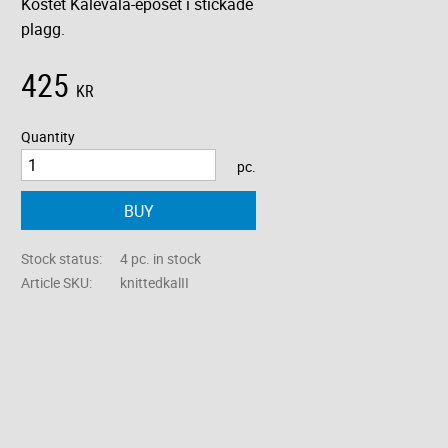
Kostet Kalevala-eposet i stickade
plagg.
425
KR
Quantity
pc.
BUY
Stock status
4 pc. in stock
Article SKU
knittedkalII