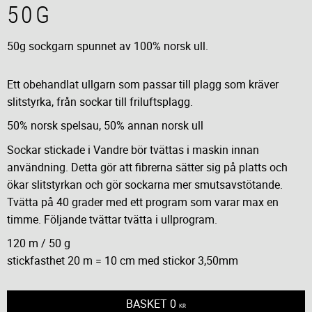
50G
50g sockgarn spunnet av 100% norsk ull.
Ett obehandlat ullgarn som passar till plagg som kräver
slitstyrka, från sockar till friluftsplagg.
50% norsk spelsau, 50% annan norsk ull
Sockar stickade i Vandre bör tvättas i maskin innan
användning. Detta gör att fibrerna sätter sig på platts och
ökar slitstyrkan och gör sockarna mer smutsavstötande.
Tvätta på 40 grader med ett program som varar max en
timme. Följande tvättar tvätta i ullprogram.
120 m / 50 g
stickfasthet 20 m = 10 cm med stickor 3,50mm
BASKET
0
KR