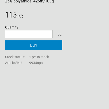
25% polyamide. 425m/100g
115
KR
Quantity
pc.
BUY
Stock status
1 pc. in stock
Article SKU
9934opa