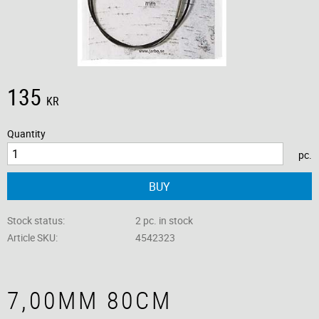
135
KR
Quantity
pc.
BUY
Stock status
2 pc. in stock
Article SKU
4542323
7,00MM 80CM