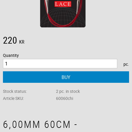
220
KR
Quantity
pc.
BUY
Stock status
2 pc. in stock
Article SKU
60060chi
6,00MM 60CM -