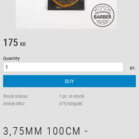
175
KR
Quantity
pc.
BUY
Stock status
1 pc. in stock
Article SKU
375100gold
3,75MM 100CM -