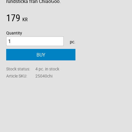
rundsticka från ChiaoGoo.
179
KR
Quantity
pc.
BUY
Stock status
4 pc. in stock
Article SKU
25040chi