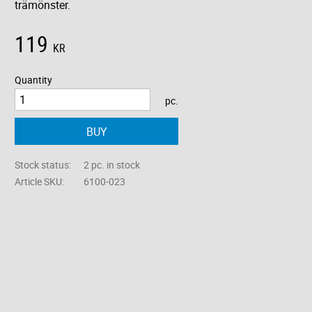
trämönster.
119
KR
Quantity
pc.
BUY
Stock status
2 pc. in stock
Article SKU
6100-023