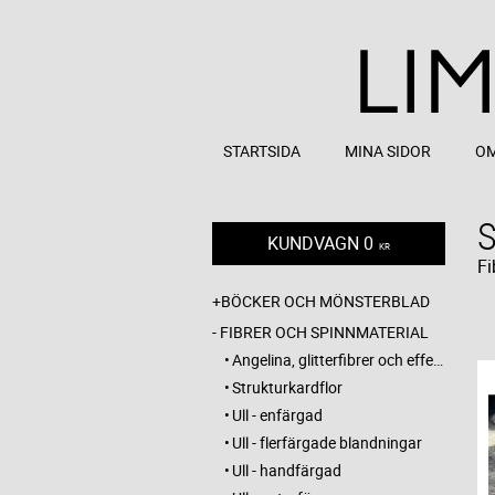
STARTSIDA
MINA SIDOR
OM
KUNDVAGN
0
KR
Fi
BÖCKER OCH MÖNSTERBLAD
FIBRER OCH SPINNMATERIAL
Angelina, glitterfibrer och effektmaterial
Strukturkardflor
Ull - enfärgad
Ull - flerfärgade blandningar
Ull - handfärgad