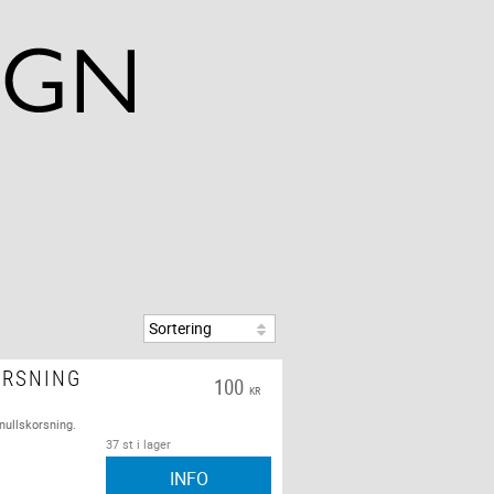
ORSNING
100
KR
nullskorsning.
37 st i lager
INFO