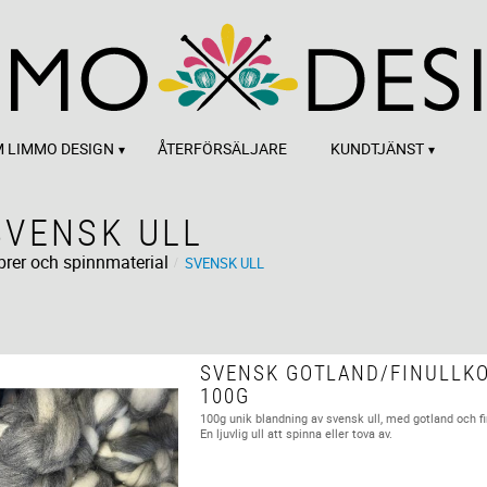
 LIMMO DESIGN
ÅTERFÖRSÄLJARE
KUNDTJÄNST
SVENSK ULL
brer och spinnmaterial
SVENSK ULL
SVENSK GOTLAND/FINULLK
100G
100g unik blandning av svensk ull, med gotland och fi
En ljuvlig ull att spinna eller tova av.