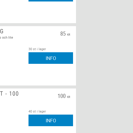
0G
85
KR
s och lite
30 st i lager
INFO
 - 100
100
KR
40 st i lager
INFO