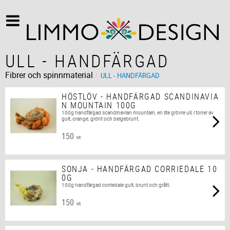
ULL - HANDFÄRGAD
Fibrer och spinnmaterial
ULL - HANDFÄRGAD
HÖSTLÖV - HANDFÄRGAD SCANDINAVIA
N MOUNTAIN 100G
100g handfärgad scandinavian mountain, en lite grövre ull, i toner av
gult, orange, grönt och beigebrunt.
150
KR
SONJA - HANDFÄRGAD CORRIEDALE 10
0G
100g handfärgad corriedale gult, brunt och grått.
150
KR