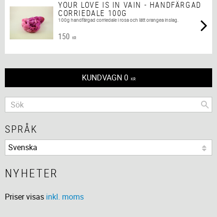
YOUR LOVE IS IN VAIN - HANDFÄRGAD
CORRIEDALE 100G
100g handfärgad corriedale i rosa och lätt orangea inslag.
150
KR
KUNDVAGN
0
KR
SPRÅK
NYHETER
Priser visas
inkl. moms