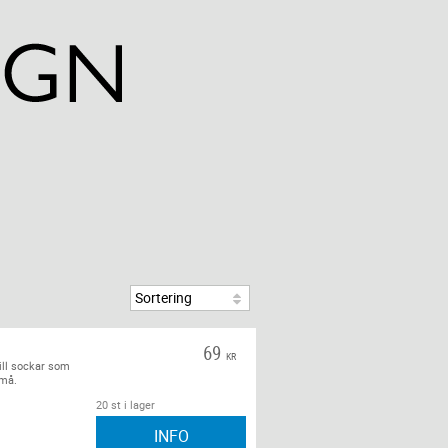
G
69
KR
ill sockar som
små.
20 st i lager
INFO