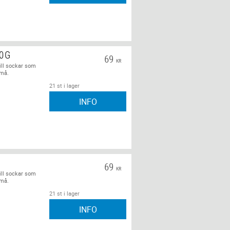
50G
69
KR
ill sockar som
små.
21 st i lager
INFO
69
KR
ill sockar som
små.
21 st i lager
INFO