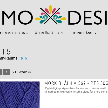
 LIMMO DESIGN
ÅTERFÖRSÄLJARE
KUNDTJÄNST
PT5
arn-Rauma
PT5
21–
40
av
41
MÖRK BLÅLILA 569 - PT5 50
50g härligt sportgarn från Rauma som passar såväl t
till härliga mjuka och slitstarka plagg för stora och 