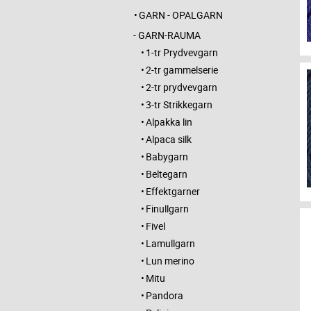
GARN - OPALGARN
GARN-RAUMA
1-tr Prydvevgarn
2-tr gammelserie
2-tr prydvevgarn
3-tr Strikkegarn
Alpakka lin
Alpaca silk
Babygarn
Beltegarn
Effektgarner
Finullgarn
Fivel
Lamullgarn
Lun merino
Mitu
Pandora