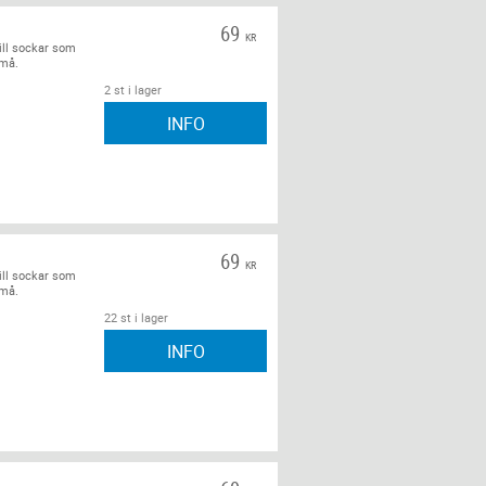
69
KR
ill sockar som
små.
2 st i lager
INFO
69
KR
ill sockar som
små.
22 st i lager
INFO