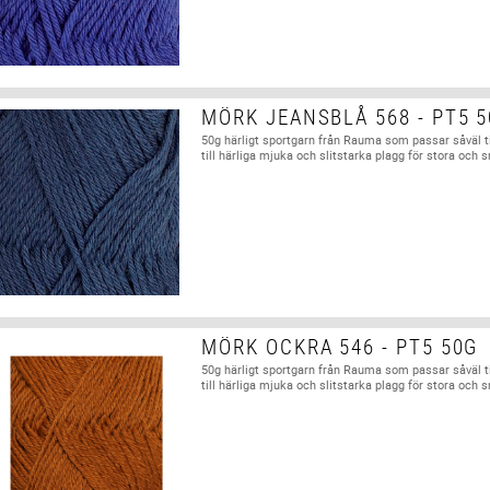
MÖRK JEANSBLÅ 568 - PT5 
50g härligt sportgarn från Rauma som passar såväl t
till härliga mjuka och slitstarka plagg för stora och 
MÖRK OCKRA 546 - PT5 50G
50g härligt sportgarn från Rauma som passar såväl t
till härliga mjuka och slitstarka plagg för stora och 