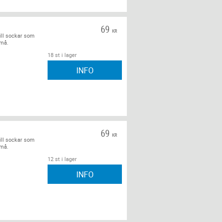
69
KR
ill sockar som
små.
18 st i lager
INFO
69
KR
ill sockar som
små.
12 st i lager
INFO