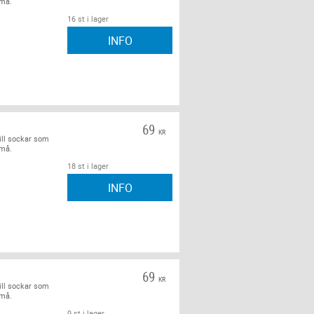
små.
16 st i lager
INFO
69
KR
ill sockar som
små.
18 st i lager
INFO
69
KR
ill sockar som
små.
9 st i lager