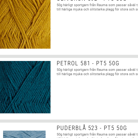
50g härligt sportgarn från Rauma som passar såväl t
till härliga mjuka och slitstarka plagg för stora och 
PETROL 581 - PT5 50G
50g härligt sportgarn från Rauma som passar såväl t
till härliga mjuka och slitstarka plagg för stora och 
PUDERBLÅ 523 - PT5 50G
50g härligt sportgarn från Rauma som passar såväl t