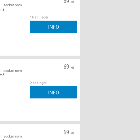
69
KR
ill sockar som
små.
16 st i lager
INFO
69
KR
ill sockar som
små.
2 st i lager
INFO
69
KR
ill sockar som