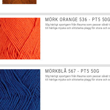
MÖRK ORANGE 536 - PT5 50
50g härligt sportgarn från Rauma som passar såväl t
till härliga mjuka och slitstarka plagg för stora och 
MÖRKBLÅ 567 - PT5 50G
50g härligt sportgarn från Rauma som passar såväl t
till härliga mjuka och slitstarka plagg för stora och 