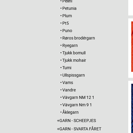
Pelini
Petunia
Plum
Pt5
Puno
Røros brodérgarn
Ryegarn
Tjukk bomull
Tjukk mohair
Tumi
Ullspissgarn
Vams
Vandre
Vävgarn NM 12 1
Vävgarn Nm 9 1
Åklegarn
GARN - SCHEEPJES
GARN - SVARTA FÅRET