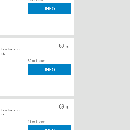
INFO
69
KR
ill sockar som
små.
30 st i lager
INFO
69
KR
ill sockar som
små.
11 st i lager