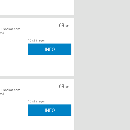
G
69
KR
ill sockar som
små.
18 st i lager
INFO
69
KR
ill sockar som
små.
18 st i lager
INFO