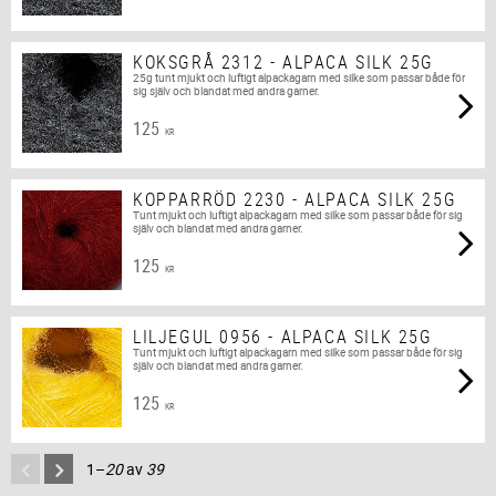
KOKSGRÅ 2312 - ALPACA SILK 25G
25g tunt mjukt och luftigt alpackagarn med silke som passar både för
sig själv och blandat med andra garner.
125
KR
KOPPARRÖD 2230 - ALPACA SILK 25G
Tunt mjukt och luftigt alpackagarn med silke som passar både för sig
själv och blandat med andra garner.
125
KR
LILJEGUL 0956 - ALPACA SILK 25G
Tunt mjukt och luftigt alpackagarn med silke som passar både för sig
själv och blandat med andra garner.
125
KR
1–
20
av
39