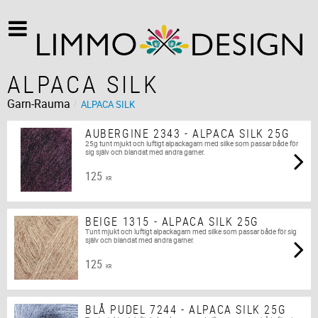
ALPACA SILK
Garn-Rauma
ALPACA SILK
AUBERGINE 2343 - ALPACA SILK 25G
25g tunt mjukt och luftigt alpackagarn med silke som passar både för
sig själv och blandat med andra garner.
125
KR
BEIGE 1315 - ALPACA SILK 25G
Tunt mjukt och luftigt alpackagarn med silke som passar både för sig
själv och blandat med andra garner.
125
KR
BLÅ PUDEL 7244 - ALPACA SILK 25G