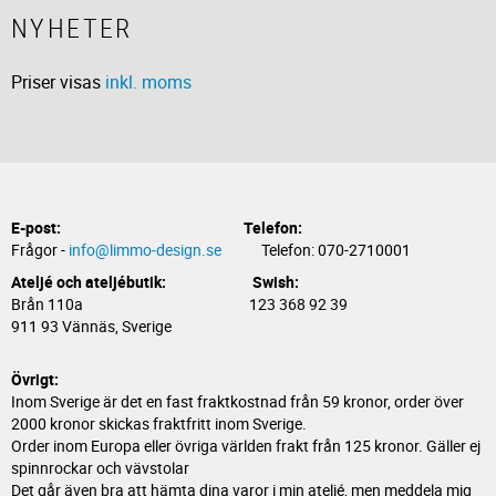
NYHETER
Priser visas
inkl. moms
E-post:
Telefon:
Frågor -
info@limmo-design.se
Telefon: 070-2710001
Ateljé och ateljébutik: Swish:
Brån 110a 123 368 92 39
911 93 Vännäs, Sverige
Övrigt:
Inom Sverige är det en fast fraktkostnad från 59 kronor, order över
2000 kronor skickas fraktfritt inom Sverige.
Order inom Europa eller övriga världen frakt från 125 kronor. Gäller ej
spinnrockar och vävstolar
Det går även bra att hämta dina varor i min ateljé, men meddela mig