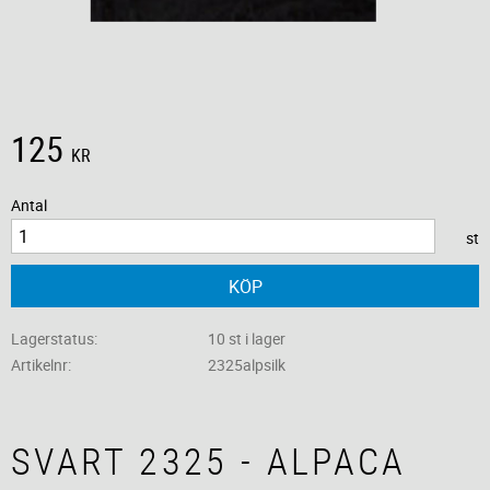
125
KR
Antal
st
KÖP
Lagerstatus
10 st i lager
Artikelnr
2325alpsilk
SVART 2325 - ALPACA