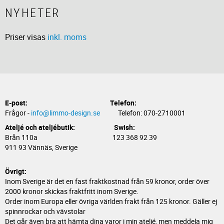
NYHETER
Priser visas
inkl. moms
E-post:
Telefon:
Frågor -
info@limmo-design.se
Telefon: 070-2710001
Ateljé och ateljébutik: Swish:
Brån 110a 123 368 92 39
911 93 Vännäs, Sverige
Övrigt:
Inom Sverige är det en fast fraktkostnad från 59 kronor, order över
2000 kronor skickas fraktfritt inom Sverige.
Order inom Europa eller övriga världen frakt från 125 kronor. Gäller ej
spinnrockar och vävstolar
Det går även bra att hämta dina varor i min ateljé, men meddela mig