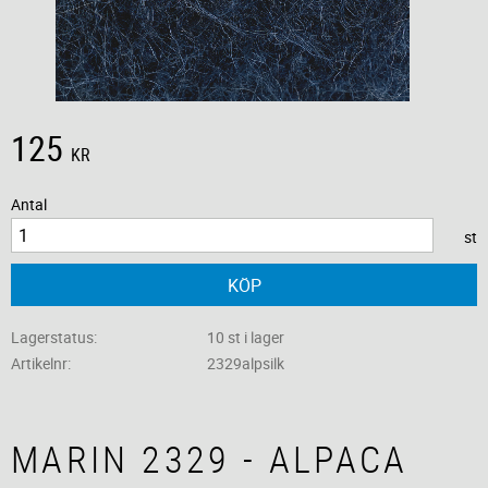
125
KR
Antal
st
KÖP
Lagerstatus
10 st i lager
Artikelnr
2329alpsilk
MARIN 2329 - ALPACA