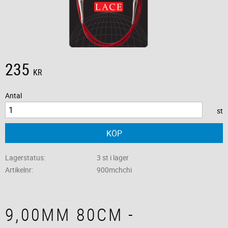
235
KR
Antal
st
KÖP
Lagerstatus
3 st i lager
Artikelnr
900mchchi
9,00MM 80CM -