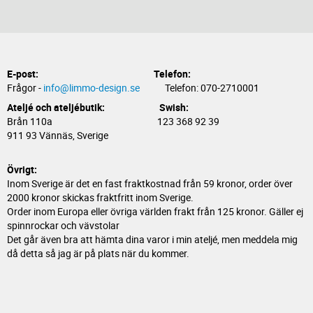
E-post:
Telefon:
Frågor -
info@limmo-design.se
Telefon: 070-2710001
Ateljé och ateljébutik: Swish:
Brån 110a 123 368 92 39
911 93 Vännäs, Sverige
Övrigt:
Inom Sverige är det en fast fraktkostnad från 59 kronor, order över
2000 kronor skickas fraktfritt inom Sverige.
Order inom Europa eller övriga världen frakt från 125 kronor. Gäller ej
spinnrockar och vävstolar
Det går även bra att hämta dina varor i min ateljé, men meddela mig
då detta så jag är på plats när du kommer.