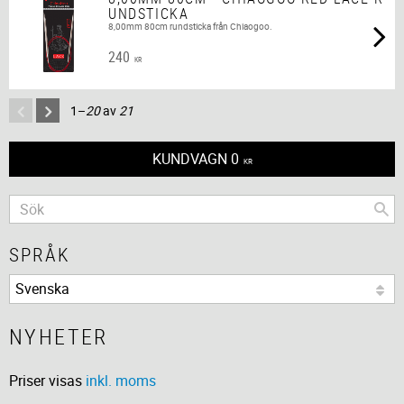
UNDSTICKA
8,00mm 80cm rundsticka från Chiaogoo.
240
KR
1–
20
av
21
KUNDVAGN
0
KR
SPRÅK
NYHETER
Priser visas
inkl. moms