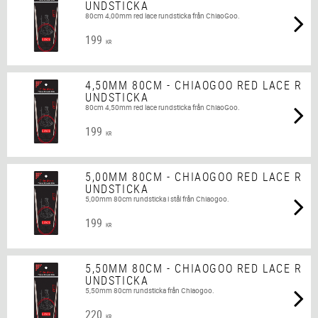
UNDSTICKA
80cm 4,00mm red lace rundsticka från ChiaoGoo.
199
KR
4,50MM 80CM - CHIAOGOO RED LACE R
UNDSTICKA
80cm 4,50mm red lace rundsticka från ChiaoGoo.
199
KR
5,00MM 80CM - CHIAOGOO RED LACE R
UNDSTICKA
5,00mm 80cm rundsticka i stål från Chiaogoo.
199
KR
5,50MM 80CM - CHIAOGOO RED LACE R
UNDSTICKA
5,50mm 80cm rundsticka från Chiaogoo.
220
KR