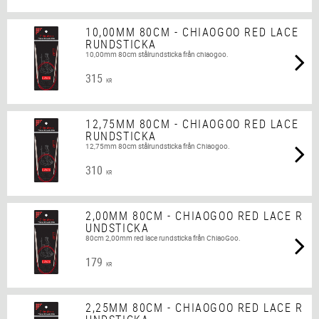
10,00MM 80CM - CHIAOGOO RED LACE
RUNDSTICKA
10,00mm 80cm stålrundsticka från chiaogoo.
315
KR
12,75MM 80CM - CHIAOGOO RED LACE
RUNDSTICKA
12,75mm 80cm stålrundsticka från Chiaogoo.
310
KR
2,00MM 80CM - CHIAOGOO RED LACE R
UNDSTICKA
80cm 2,00mm red lace rundsticka från ChiaoGoo.
179
KR
2,25MM 80CM - CHIAOGOO RED LACE R