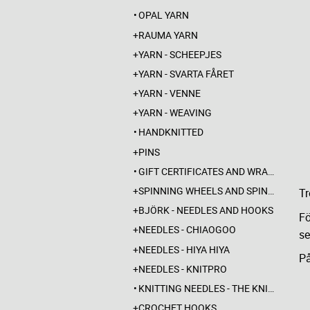
OPAL YARN
RAUMA YARN
YARN - SCHEEPJES
YARN - SVARTA FÅRET
YARN - VENNE
YARN - WEAVING
HANDKNITTED
PINS
GIFT CERTIFICATES AND WRAPPINGS
SPINNING WHEELS AND SPINDLES
Tr
BJÖRK - NEEDLES AND HOOKS
Fö
NEEDLES - CHIAOGOO
s
NEEDLES - HIYA HIYA
På
NEEDLES - KNITPRO
KNITTING NEEDLES - THE KNITTING BARBER
CROCHET HOOKS