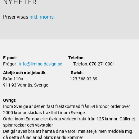
NYHETER
Priser visas
inkl. moms
E-post:
Telefon:
Frågor -
info@limmo-design.se
Telefon: 070-2710001
Ateljé och ateljébutik: Swish:
Brån 110a 123 368 92 39
911 93 Vännäs, Sverige
Övrigt:
Inom Sverige är det en fast fraktkostnad från 59 kronor, order över
2000 kronor skickas fraktfritt inom Sverige.
Order inom Europa eller övriga världen frakt från 125 kronor. Gäller ej
spinnrockar och vävstolar
Det går även bra att hämta dina varor i min ateljé, men meddela mig
då detta så jag är på plats när du kommer.