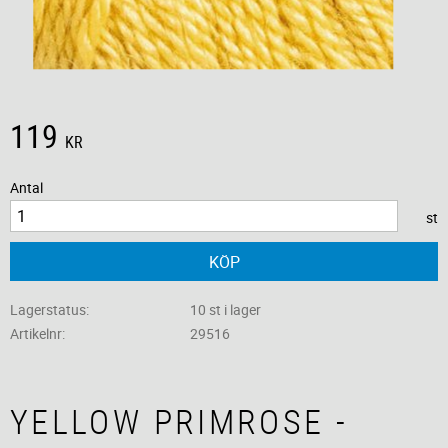
119
KR
Antal
st
KÖP
Lagerstatus
10 st i lager
Artikelnr
29516
YELLOW PRIMROSE -