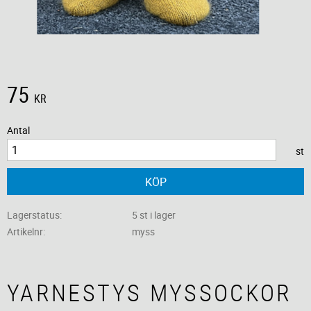
75
KR
Antal
st
KÖP
Lagerstatus
5 st i lager
Artikelnr
myss
YARNESTYS MYSSOCKOR