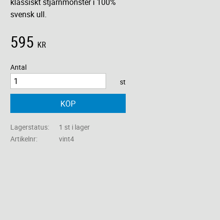
klassiskt stjärnmönster i 100%
svensk ull.
595
KR
Antal
st
KÖP
Lagerstatus
1 st i lager
Artikelnr
vint4