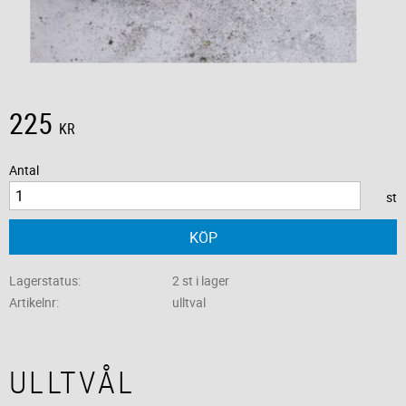
225
KR
Antal
st
KÖP
Lagerstatus
2 st i lager
Artikelnr
ulltval
ULLTVÅL