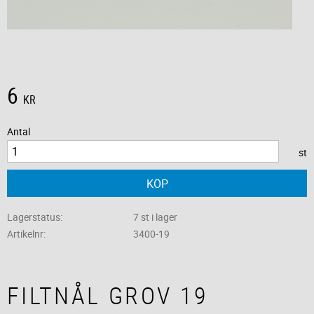
6
KR
Antal
st
KÖP
Lagerstatus
7 st i lager
Artikelnr
3400-19
FILTNÅL GROV 19