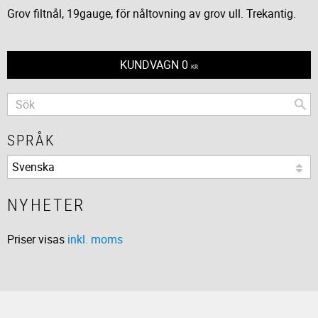
Grov filtnål, 19gauge, för nåltovning av grov ull. Trekantig.
KUNDVAGN
0
KR
SPRÅK
NYHETER
Priser visas
inkl. moms