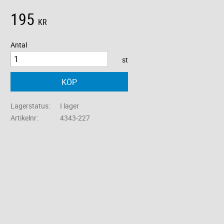
195
KR
Antal
st
KÖP
Lagerstatus
I lager
Artikelnr
4343-227