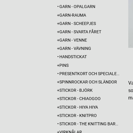
GARN - OPALGARN
GARN-RAUMA
GARN - SCHEEPJES
GARN - SVARTA FÅRET
GARN - VENNE
GARN - VÄVNING
HANDSTICKAT
PINS
PRESENTKORT OCH SPECIALERBJUDANDEN
SPINNROCKAR OCH SLÄNDOR
Va
so
STICKOR - BJÖRK
må
STICKOR - CHIAOGOO
STICKOR - HIYA HIYA
STICKOR - KNITPRO
STICKOR - THE KNITTING BARBER
VIRKNÅLAR