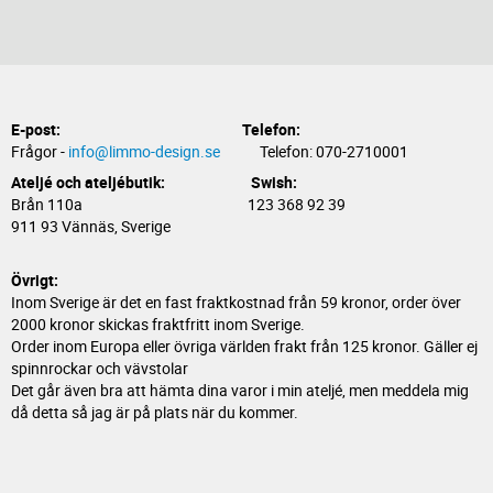
E-post:
Telefon:
Frågor -
info@limmo-design.se
Telefon: 070-2710001
Ateljé och ateljébutik: Swish:
Brån 110a 123 368 92 39
911 93 Vännäs, Sverige
Övrigt:
Inom Sverige är det en fast fraktkostnad från 59 kronor, order över
2000 kronor skickas fraktfritt inom Sverige.
Order inom Europa eller övriga världen frakt från 125 kronor. Gäller ej
spinnrockar och vävstolar
Det går även bra att hämta dina varor i min ateljé, men meddela mig
då detta så jag är på plats när du kommer.