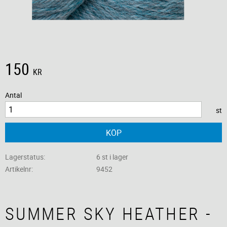
150
KR
Antal
st
KÖP
Lagerstatus
6 st i lager
Artikelnr
9452
SUMMER SKY HEATHER -