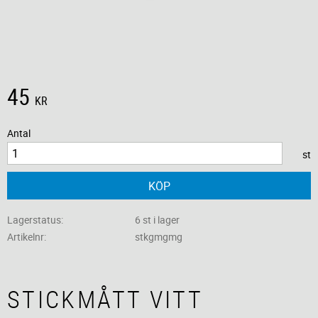
45
KR
Antal
st
KÖP
Lagerstatus
6 st i lager
Artikelnr
stkgmgmg
STICKMÅTT VITT