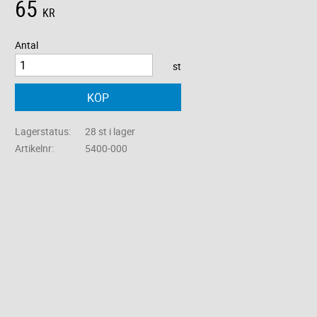
65
KR
Antal
st
KÖP
Lagerstatus
28 st i lager
Artikelnr
5400-000