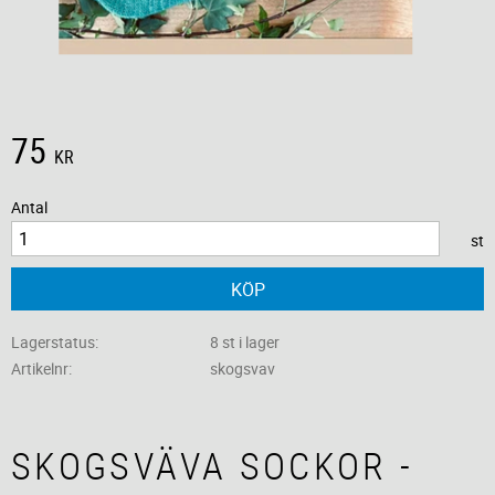
75
KR
Antal
st
KÖP
Lagerstatus
8 st i lager
Artikelnr
skogsvav
SKOGSVÄVA SOCKOR -